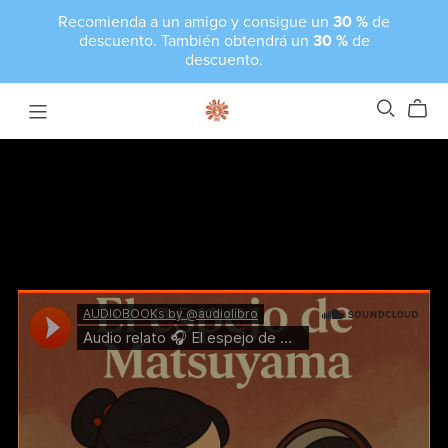
Recomienda a un amigo y consigue un
30 %
de
descuento. También obtendrá un
30 %
de
descuento.