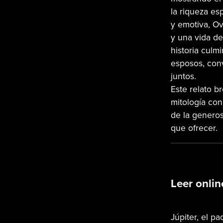
la riqueza esp
y emotiva, O
y una vida de
historia culm
esposos, con
juntos.
Este relato b
mitología con
de la generos
que ofrecer.
Leer onlin
Júpiter, el p