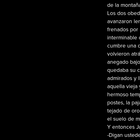
de la montañ
Los dos obede
avanzaron le
frenados por 
interminable 
cumbre una di
volvieron atr
anegado bajo
quedaba su c
admirados y l
aquella viej
hermoso temp
postes, la paj
tejado de oro
el suelo de m
Y entonces Jú
-Digan ustede