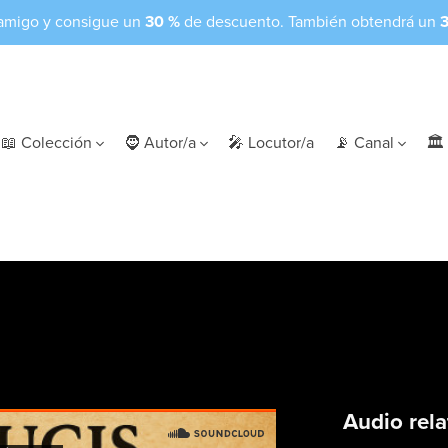
amigo y consigue un
30 %
de descuento. También obtendrá un
📖 Colección
🧔 Autor/a
🎤 Locutor/a
📡 Canal
🏛 
Audio rela