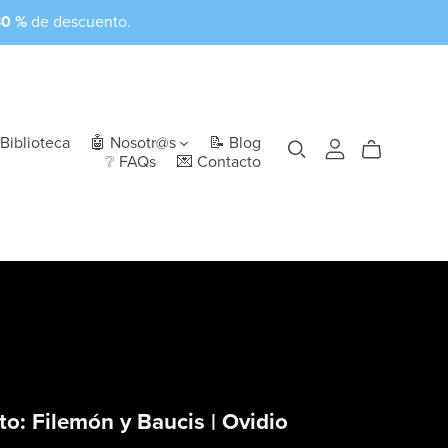
30 %
de descuento.
Biblioteca
🤖 Nosotr@s
📝 Blog
❔ FAQs
💌 Contacto
to: Filemón y Baucis | Ovidio