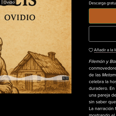
Descarga gratu
Añadir a la 
Filemón y Ba
conmovedores
de las
Metamo
celebra la ho
duradero. En 
una pareja d
sin saber que
La narración 
mostrando el 