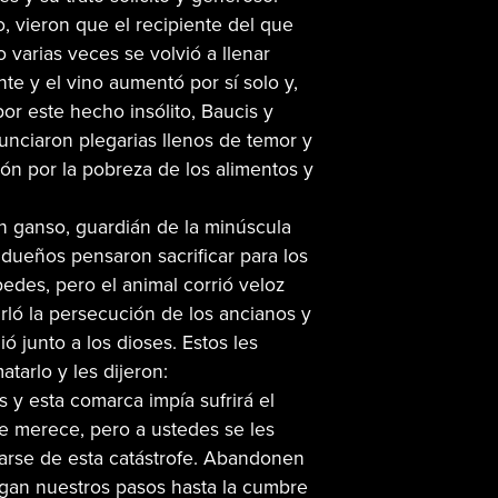
o, vieron que el recipiente del que
 varias veces se volvió a llenar
te y el vino aumentó por sí solo y,
r este hecho insólito, Baucis y
nciaron plegarias llenos de temor y
ón por la pobreza de los alimentos y
n ganso, guardián de la minúscula
 dueños pensaron sacrificar para los
edes, pero el animal corrió veloz
rló la persecución de los ancianos y
gió junto a los dioses. Estos les
atarlo y les dijeron:
 y esta comarca impía sufrirá el
e merece, pero a ustedes se les
arse de esta catástrofe. Abandonen
igan nuestros pasos hasta la cumbre