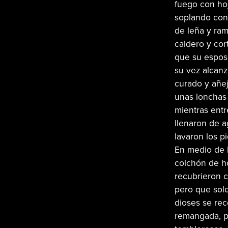
fuego con hoj
soplando con 
de leña y ra
caldero y cor
que su esposo
su vez alcan
curado y añej
unas lonchas 
mientras entr
llenaron de a
lavaron los p
En medio de 
colchón de ho
recubrieron c
pero que solo
dioses se rec
remangada, p