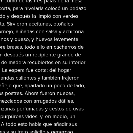
Y como de las tres patas de la mesa
orta, para nivelarla colocó un pedazo
do y después la limpió con verdes
a. Sirvieron aceitunas, otoñales
rnejo, aliñadas con salsa y achicoria
banos y queso, y huevos levemente
re brasas, todo ello en cacharros de
on después un recipiente grande de
 de madera recubiertos en su interior
. La espera fue corta: del hogar
viandas calientes y también trajeron
añejo que, apartado un poco de lado,
os postres. Ahora fueron nueces,
ezclados con arrugados dátiles,
anzanas perfumadas y cestos de uvas
purpúreas vides, y, en medio, un
 A todo esto había que añadir sus
es y su trato solícito y generoso.