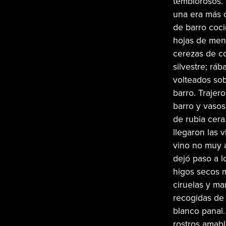
temblorosos. 
una era más c
de barro coci
hojas de ment
cerezas de co
silvestre; rá
volteados sob
barro. Trajer
barro y vasos
de rubia cera
llegaron las 
vino no muy 
dejó paso a l
higos secos m
ciruelas y m
recogidas de 
blanco panal.
rostros amabl