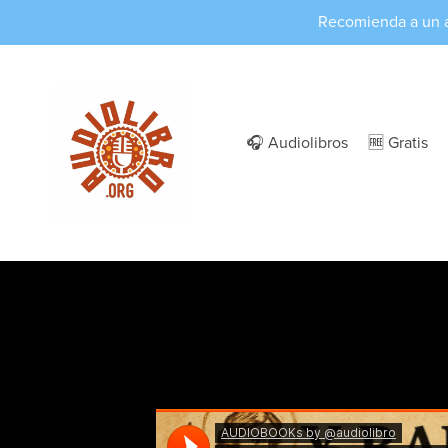
Recomienda a un 
🎧 Audiolibros
🆓 Gratis