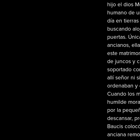
hijo el dios 
humano de un
día en tierras
buscando aloj
puertas. Úni
ancianos, ell
este matrimo
de juncos y c
soportado con
allí señor ni 
ordenaban y 
Cuando los mo
humilde mora
por la pequeñ
descansar, pr
Baucis colocó
anciana remov