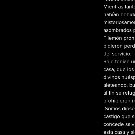
Mientras tant
habían bebido
misteriosamen
asombrados po
Filemón pronu
pidieron perd
del servicio.
Solo tenían u
casa, que los
divinos huésp
aleteando, bu
al fin se refu
prohibieron m
-Somos dioses
castigo que s
concede salv
esta casa y s