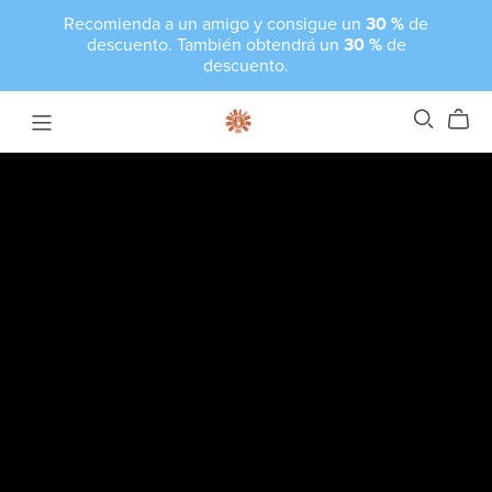
Recomienda a un amigo y consigue un
30 %
de
descuento. También obtendrá un
30 %
de
descuento.