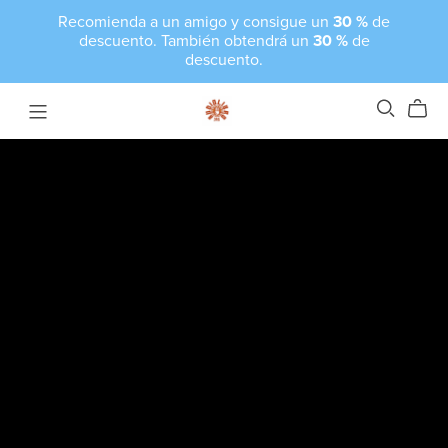
Recomienda a un amigo y consigue un
30 %
de
descuento. También obtendrá un
30 %
de
descuento.