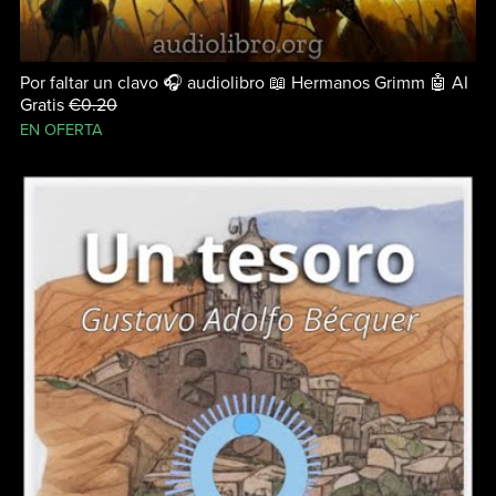
Por faltar un clavo 🎧 audiolibro 📖 Hermanos Grimm 🤖 AI
Gratis
€0.20
EN OFERTA