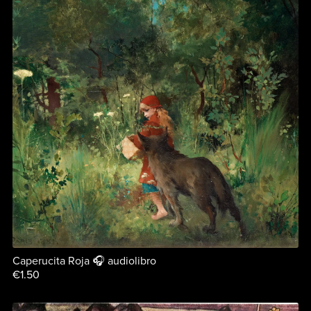
Caperucita Roja 🎧 audiolibro
€1.50