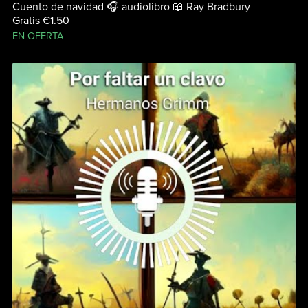
Cuento de navidad 🎧 audiolibro 📖 Ray Bradbury
Gratis
€1.50
EN OFERTA