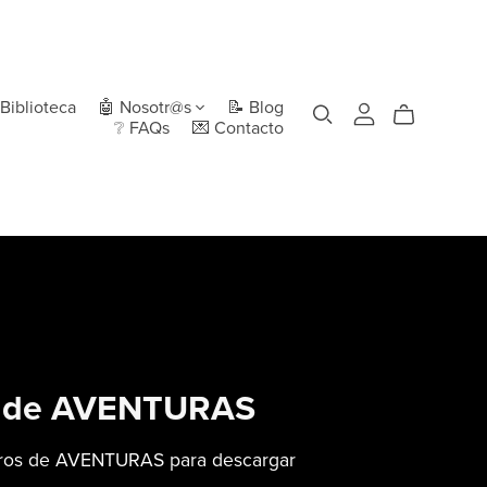
Biblioteca
🤖 Nosotr@s
📝 Blog
❔ FAQs
💌 Contacto
s de AVENTURAS
bros de AVENTURAS para descargar