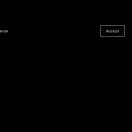
ience.
Accept
libros en Anchor