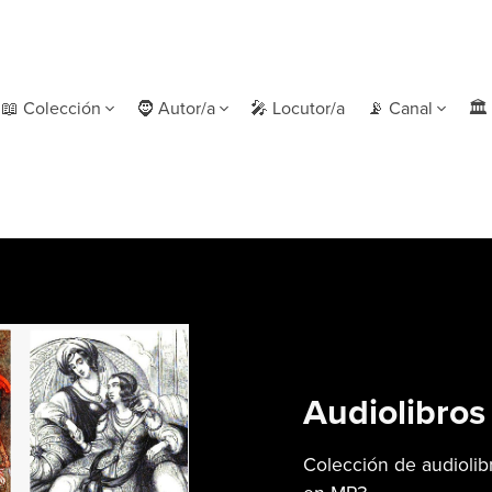
📖 Colección
🧔 Autor/a
🎤 Locutor/a
📡 Canal
🏛 
Audiolibro
Colección de audioli