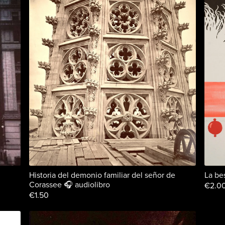
Historia del demonio familiar del señor de
La bes
Corassee 🎧 audiolibro
€2.0
€1.50