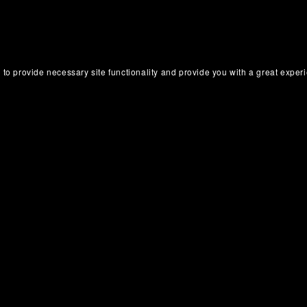
 to provide necessary site functionality and provide you with a great exper
 Youtube
Audiolibros en Spotify
Audiolibros en Podimo
Audio
Con la tecnología de
Payhip