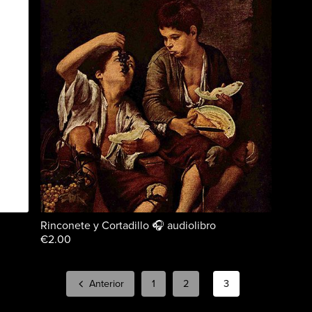
Rinconete y Cortadillo 🎧 audiolibro
€2.00
Anterior
1
2
3