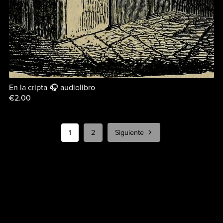
En la cripta 🎧 audiolibro
€2.00
1
2
Siguiente